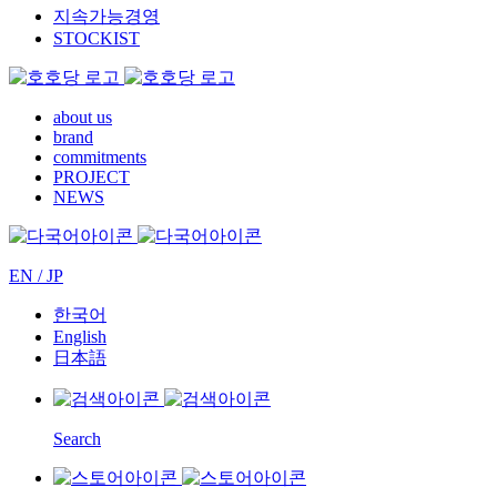
지속가능경영
STOCKIST
about us
brand
commitments
PROJECT
NEWS
EN / JP
한국어
English
日本語
Search