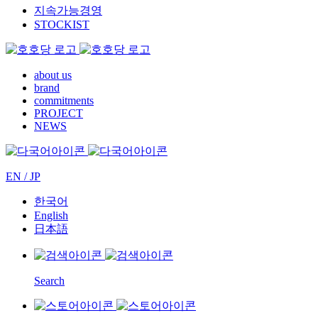
지속가능경영
STOCKIST
about us
brand
commitments
PROJECT
NEWS
EN / JP
한국어
English
日本語
Search