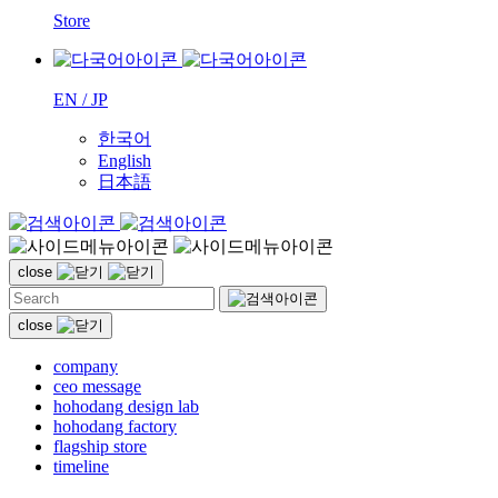
Store
EN / JP
한국어
English
日本語
close
close
company
ceo message
hohodang design lab
hohodang factory
flagship store
timeline