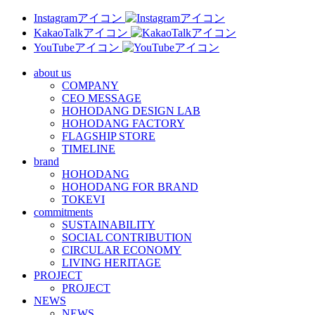
Instagramアイコン
KakaoTalkアイコン
YouTubeアイコン
about us
COMPANY
CEO MESSAGE
HOHODANG DESIGN LAB
HOHODANG FACTORY
FLAGSHIP STORE
TIMELINE
brand
HOHODANG
HOHODANG FOR BRAND
TOKEVI
commitments
SUSTAINABILITY
SOCIAL CONTRIBUTION
CIRCULAR ECONOMY
LIVING HERITAGE
PROJECT
PROJECT
NEWS
NEWS