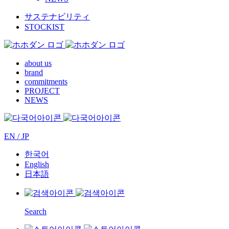
サステナビリティ
STOCKIST
about us
brand
commitments
PROJECT
NEWS
EN / JP
한국어
English
日本語
Search