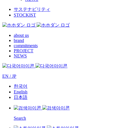
サステナビリティ
STOCKIST
about us
brand
commitments
PROJECT
NEWS
EN / JP
한국어
English
日本語
Search