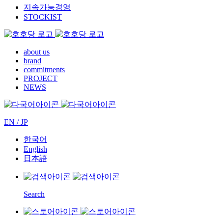
지속가능경영
STOCKIST
about us
brand
commitments
PROJECT
NEWS
EN / JP
한국어
English
日本語
Search