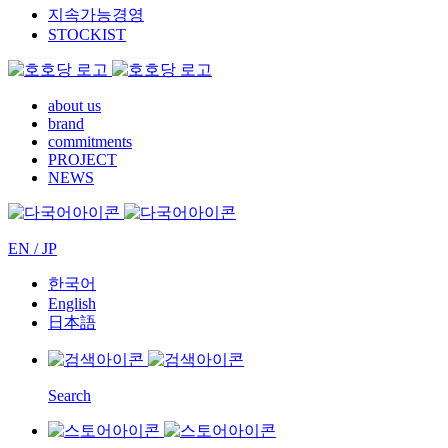
지속가능경영
STOCKIST
about us
brand
commitments
PROJECT
NEWS
EN / JP
한국어
English
日本語
Search