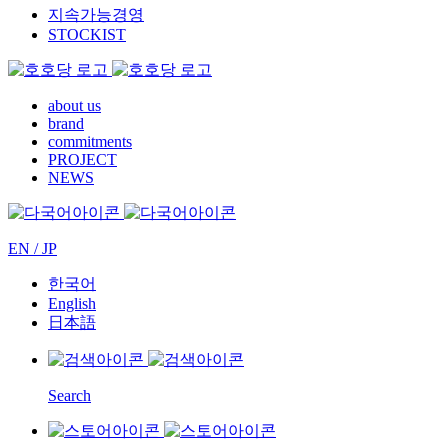
지속가능경영
STOCKIST
about us
brand
commitments
PROJECT
NEWS
EN / JP
한국어
English
日本語
Search