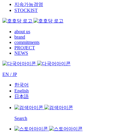
지속가능경영
STOCKIST
about us
brand
commitments
PROJECT
NEWS
EN / JP
한국어
English
日本語
Search