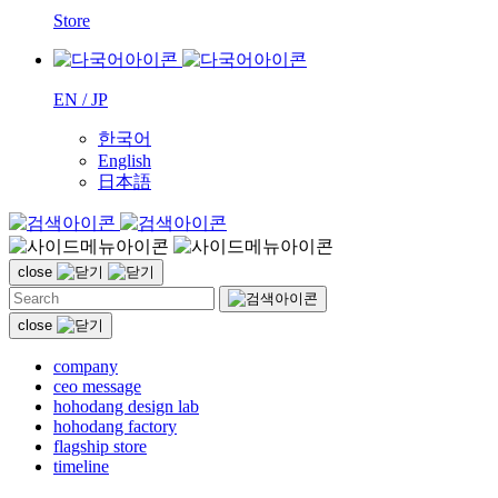
Store
EN / JP
한국어
English
日本語
close
close
company
ceo message
hohodang design lab
hohodang factory
flagship store
timeline