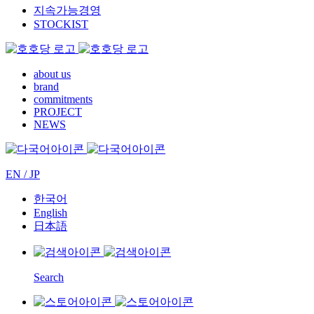
지속가능경영
STOCKIST
about us
brand
commitments
PROJECT
NEWS
EN / JP
한국어
English
日本語
Search